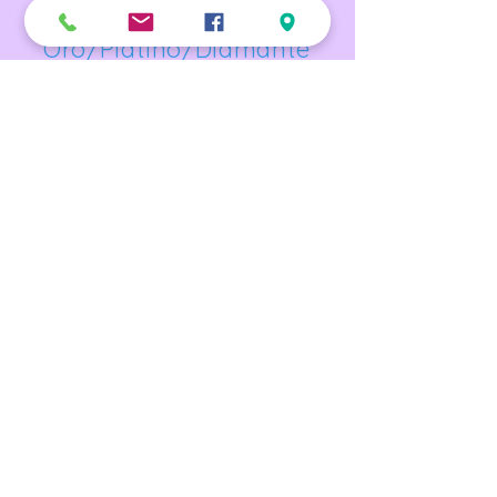
Xcel
Oro/Platino/Diamante
Current competitive team families
may access the
Apex Team Resource Center for
schedules, meet information, and
important updates.
Access Team Resource Center
Inicio de sesión en el portal del personal
Carreras
Contacto
Representamos con orgullo